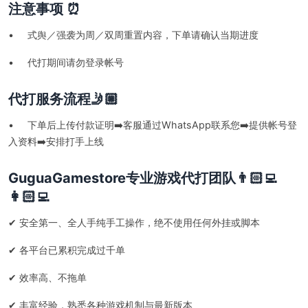
注意事项 ⏰
• 式舆／强袭为周／双周重置内容，下单请确认当期进度
• 代打期间请勿登录帐号
代打服务流程🤳🏼
• 下单后上传付款证明➡️客服通过WhatsApp联系您➡️提供帐号登
入资料➡️安排打手上线
GuguaGamestore专业游戏代打团队👨🏻‍💻
👩🏻‍💻
✔ 安全第一、全人手纯手工操作，绝不使用任何外挂或脚本
✔ 各平台已累积完成过千单
✔ 效率高、不拖单
✔ 丰富经验，熟悉各种游戏机制与最新版本