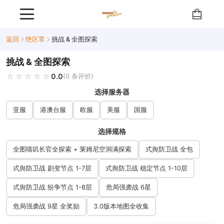
返回
绝区零
挑战 & 全图探索
挑战 & 全图探索
☆☆☆☆☆
★★★★★
0.0
(0 条评价)
选择服务器
亚服
港澳台服
欧服
美服
国服
选择规格
全图喵叽长官全探索 + 莱姆尼空洞满探索
式舆防卫战 全包
式舆防卫战 剧变节点 1-7层
式舆防卫战 稳定节点 1-10层
式舆防卫战 纷争节点 1-8层
危局强袭战 6星
危局强袭战 9星 全奖励
3.0版本地图全收集