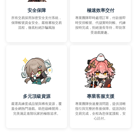
安全保障
極速效率交付
所有交易採用加密安全支付系統，
專業團隊即時處理訂單，付款後即
保障帳號資金安全。嚴格審核交易
時安排帳號、代儲實時到帳、代練
流程，徹底杜絕詐騙風險
按時完成，拒絕漫長等待，即刻享
受遊戲樂趣。
多元頂級資源
專業客服支援
嚴選高練度成品號與稀有資源，覆
專業團隊快速釐清問題，提供清晰
蓋全網熱門遊戲。助您巔峰開局，
指引與完整的售後保障。從諮詢到
完美滿足進階玩家的極致追求。
交易完成，全程為您保駕護航，安
心託付。