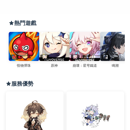
熱門遊戲
怪物彈珠
原神
崩壞：星穹鐵道
鳴潮
服務優勢