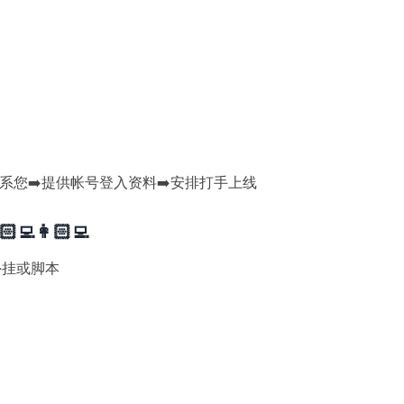
联系您➡️提供帐号登入资料➡️安排打手上线
👩🏻‍💻
外挂或脚本