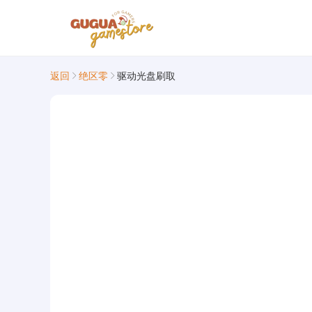
返回
绝区零
驱动光盘刷取