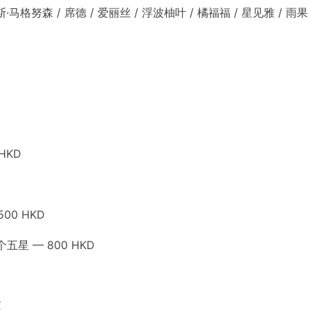
·马格努森 / 席德 / 爱丽丝 / 浮波柚叶 / 橘福福 / 星见雅 / 雨果 /
HKD
00 HKD
个五星 — 800 HKD
应