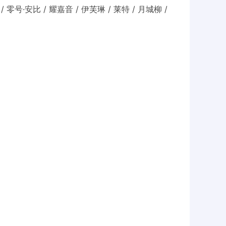
 零号·安比 / 耀嘉音 / 伊芙琳 / 莱特 / 月城柳 /