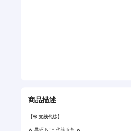
商品描述
【🎯 支线代练】
🔥 异环 NTE 代练服务 🔥