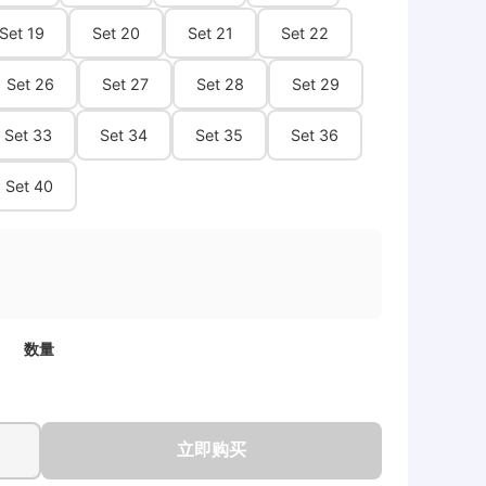
Set 19
Set 20
Set 21
Set 22
Set 26
Set 27
Set 28
Set 29
Set 33
Set 34
Set 35
Set 36
Set 40
数量
立即购买