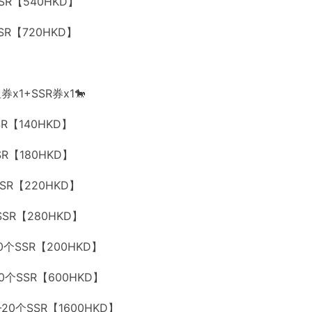
SSR【540HKD】
SSR【720HKD】
x1+SSR券x1🐎
SR【140HKD】
SR【180HKD】
SSR【220HKD】
个SSR【280HKD】
20个SSR【200HKD】
20个SSR【600HKD】
5-20个SSR【1600HKD】