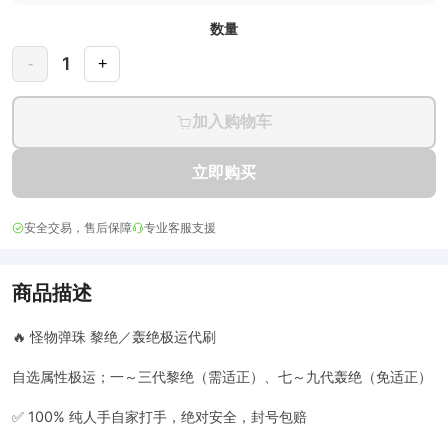
数量
1
-
+
加入购物车
立即购买
安全交易，售后保障
专业客服支援
商品描述
🔥 怪物弹珠 黎绝／轰绝极运代刷
自选属性极运；一～三代黎绝（需适正）、七～九代轰绝（免适正）
✅ 100% 纯人手自家打手，绝对安全，封号包赔