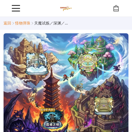
返回
怪物弹珠
天魔试炼／深渊／霸者之塔／沙宫