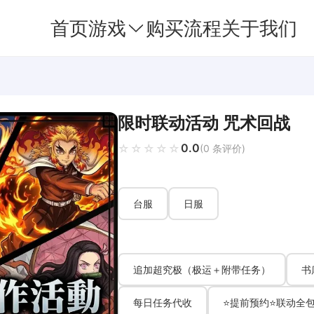
首页
游戏
购买流程
关于我们
限时联动活动 咒术回战
0.0
☆☆☆☆☆
★★★★★
(0 条评价)
台服
日服
追加超究极（极运＋附带任务）
书
每日任务代收
⭐提前预约⭐联动全