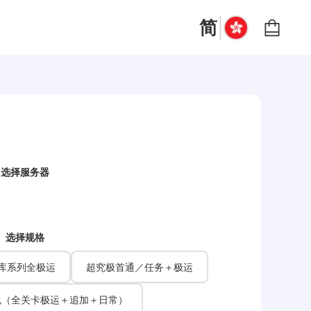
|
简
选择服务器
选择规格
库系列全极运
超究极首通／任务＋极运
包（全关卡极运＋追加＋日常）