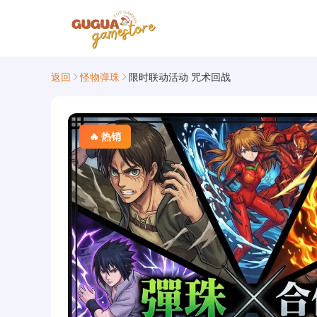
返回
怪物弹珠
限时联动活动 咒术回战
🔥 热销