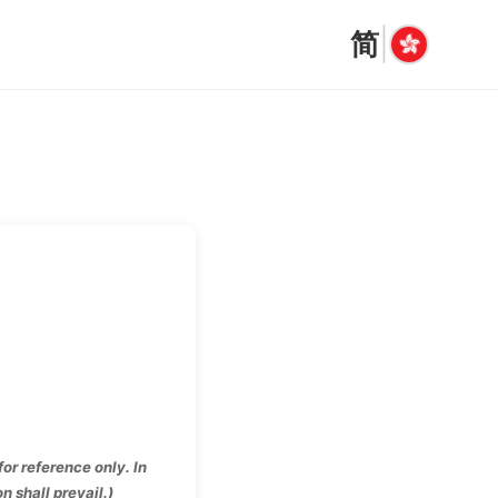
|
简
for reference only. In
 shall prevail.)