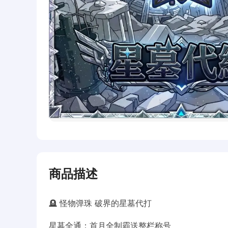
商品描述
🪦 怪物弹珠 破界的星墓代打
星墓全通；首月全制霸送整栏称号