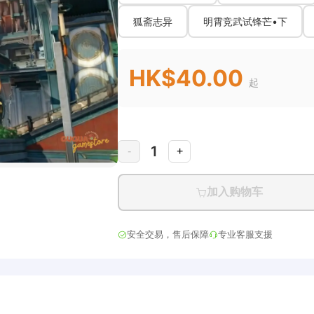
狐斋志异
明霄竞武试锋芒•下
HK$40.00
起
1
-
+
加入购物车
安全交易，售后保障
专业客服支援