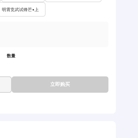
明霄竞武试锋芒•上
数量
立即购买