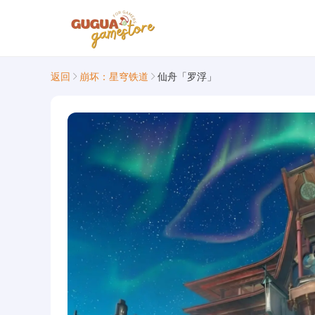
返回
崩坏：星穹铁道
仙舟「罗浮」