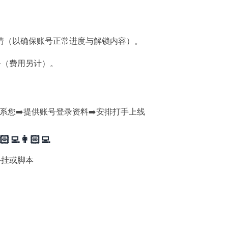
情（以确保账号正常进度与解锁内容）。
务（费用另计）。
联系您➡️提供账号登录资料➡️安排打手上线
👩🏻‍💻
外挂或脚本