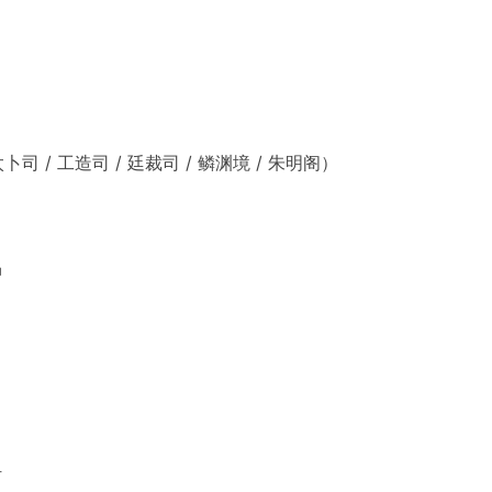
司 / 工造司 / 廷裁司 / 鳞渊境 / 朱明阁）
品
材