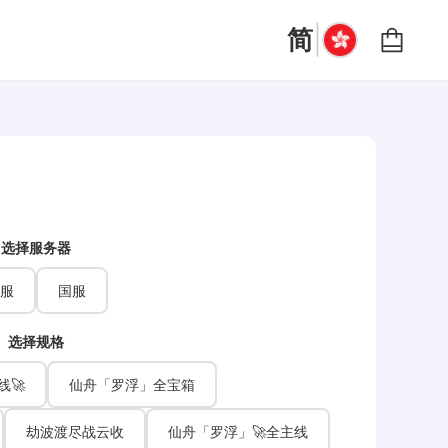
|
简
选择服务器
服
国服
选择规格
线🚀
仙舟「罗浮」全宝箱
劫波渡尽战云收
仙舟「罗浮」🚀全主线