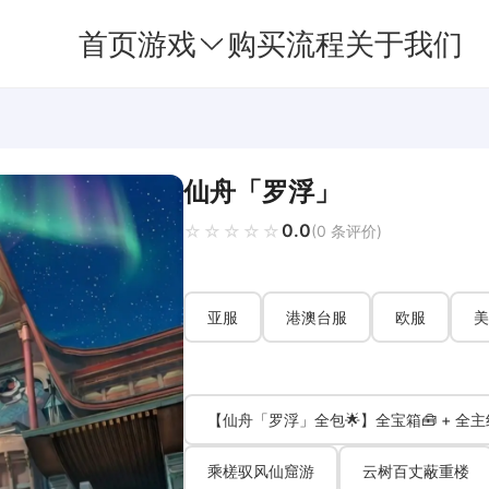
首页
游戏
购买流程
关于我们
仙舟「罗浮」
0.0
☆☆☆☆☆
★★★★★
(0 条评价)
亚服
港澳台服
欧服
美
【仙舟「罗浮」全包🌟】全宝箱🧰 + 全主
乘槎驭风仙窟游
云树百丈蔽重楼