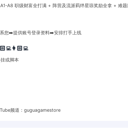
 A1-A8 职级财富全打满 + 阵营及流派羁绊星琼奖励全拿 + 
联系您➡️提供账号登录资料➡️安排打手上线
👩🏻‍💻
外挂或脚本
Tube频道：
guguagamestore