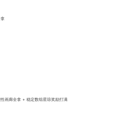
全拿
可能性画廊全拿 + 稳定数组星琼奖励打满