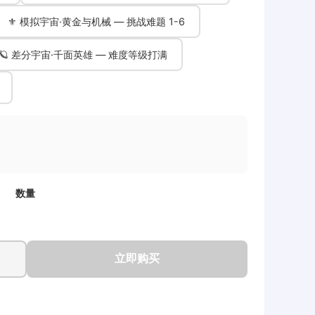
⚜️ 模拟宇宙·黄金与机械 — 挑战难题 1-6
🪐 差分宇宙·千面英雄 — 难度等级打满
数量
立即购买