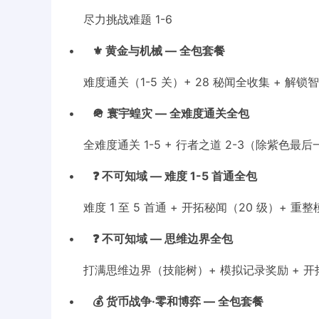
尽力挑战难题 1-6
•
⚜️ 黄金与机械 — 全包套餐
难度通关（1-5 关）+ 28 秘闻全收集 + 解锁智
•
🪖 寰宇蝗灾 — 全难度通关全包
全难度通关 1-5 + 行者之道 2-3（除紫色最后一
•
❓ 不可知域 — 难度 1-5 首通全包
难度 1 至 5 首通 + 开拓秘闻（20 级）+ 重
•
❓ 不可知域 — 思维边界全包
打满思维边界（技能树）+ 模拟记录奖励 + 开拓秘闻
•
💰 货币战争·零和博弈 — 全包套餐