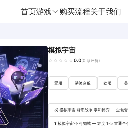
首页
游戏
购买流程
关于我们
模拟宇宙
0.0
☆☆☆☆☆
★★★★★
(0 条评价)
亚服
港澳台服
欧服
美
💰 模拟宇宙·货币战争·零和博弈 — 全包
❓ 模拟宇宙·不可知域 — 难度 1-5 首通全