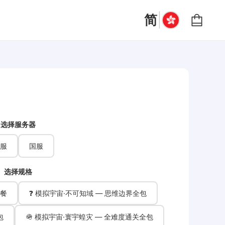
|
简
选择服务器
服
国服
选择规格
套餐
❓ 模拟宇宙·不可知域 — 思维边界全包
包
🪖 模拟宇宙·寰宇蝗灾 — 全难度通关全包