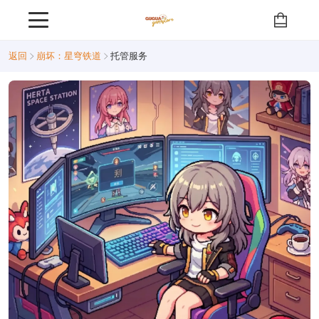
返回
崩坏：星穹铁道
托管服务