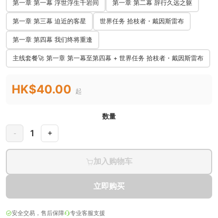
第一章 第一幕 浮世浮生千岩间
第一章 第二幕 辞行久远之躯
第一章 第三幕 迫近的客星
世界任务 拾枝者・戴因斯雷布
第一章 第四幕 我们终将重逢
主线套餐🚀 第一章 第一幕至第四幕 + 世界任务 拾枝者・戴因斯雷布
HK$40.00
起
数量
1
-
+
加入购物车
立即购买
安全交易，售后保障
专业客服支援