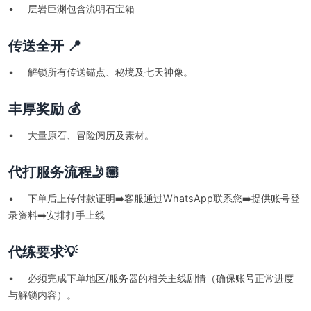
• 层岩巨渊包含流明石宝箱
传送全开 📍
• 解锁所有传送锚点、秘境及七天神像。
丰厚奖励 💰
• 大量原石、冒险阅历及素材。
代打服务流程🤳🏼
• 下单后上传付款证明➡️客服通过WhatsApp联系您➡️提供账号登
录资料➡️安排打手上线
代练要求💡
• 必须完成下单地区/服务器的相关主线剧情（确保账号正常进度
与解锁内容）。