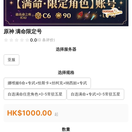
原神 满命限定号
☆☆☆☆☆
★★★★★
0.0
(0 条评价)
选择服务器
亚服
选择规格
娜维娅6命+专武+恰斯卡+丝柯克+纳西妲+专武
自选满命任意角色+0-5常驻五星
自选满命+专武+0-5常驻五星
HK$1000.00
起
数量