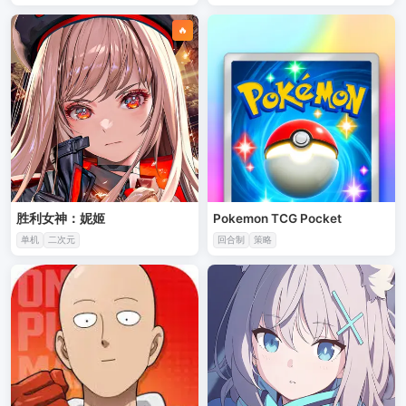
🔥
胜利女神：妮姬
Pokemon TCG Pocket
单机
二次元
回合制
策略