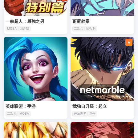
一拳超人：最強之男
蔚蓝档案
MOBA
回合制
二次元
回合制
🔥
英雄联盟：手游
我独自升级：起立
二次元
MOBA
开放世界
动作