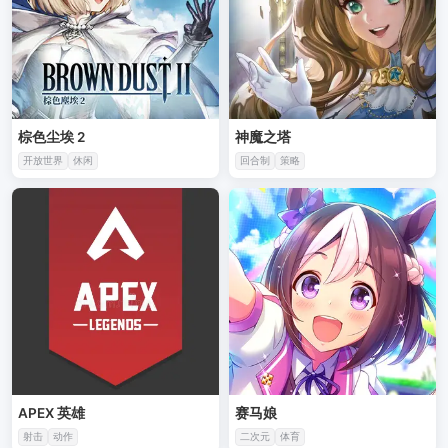
棕色尘埃 2
神魔之塔
开放世界
休闲
回合制
策略
APEX 英雄
赛马娘
射击
动作
二次元
体育