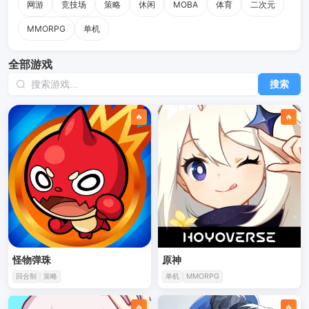
网游
竞技场
策略
休闲
MOBA
体育
二次元
MMORPG
单机
全部游戏
搜索
🔥
🔥
怪物弹珠
原神
回合制
策略
单机
MMORPG
🔥
🔥