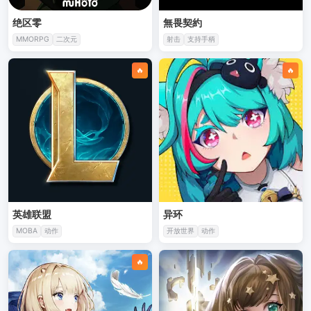
绝区零
無畏契約
MMORPG
二次元
射击
支持手柄
🔥
🔥
英雄联盟
异环
MOBA
动作
开放世界
动作
🔥