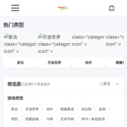
所有遊戲｜GUGUA GameStore
热门类型
class="category-
class="ca
class="category-
class="category-
icon" >
icon" >
icon" >
icon" >
射击
开放世界
动作
模擬養
筛选器
重置
已应用0个筛选条件
游戏类型
射击
开放世界
动作
模擬養成
回合制
益智
塔防
音樂節奏
卡牌
支持手柄
RPG / 角色扮演