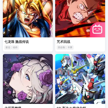
七龙珠 激战传说
咒术回战
射击
动作
回合制
卡牌