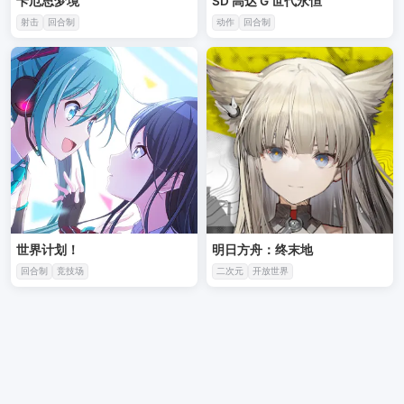
卡厄思梦境
SD 高达 G 世代永恒
射击
回合制
动作
回合制
世界计划！
明日方舟：终末地
回合制
竞技场
二次元
开放世界