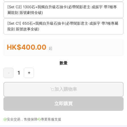
[Set C2] 1300石+我獨自升級石抽卡(必帶闇影君主·成振宇 帶7種專
屬龍刻 賬號劇情全破)
[Set C1] 650石+我獨自升級石抽卡(必帶闇影君主·成振宇 帶7種專屬
龍刻 賬號故事全破)
HK$400.00
起
數量
1
-
+
加入購物車
立即購買
安全交易，售後保障
專業客服支援