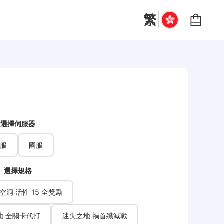
|
繁
選擇伺服器
服
國服
選擇規格
空洞 活性 15 全獎勵
地 全關卡代打
迷失之地 禍首殲滅戰