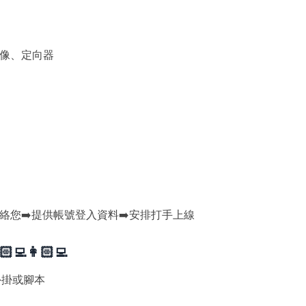
頭像、定向器
聯絡您➡️提供帳號登入資料➡️安排打手上線
👩🏻‍💻
外掛或腳本