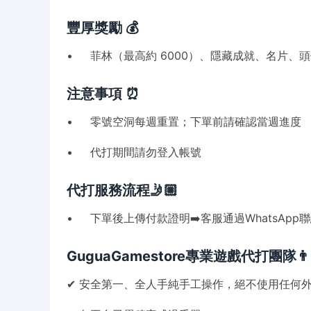
豐厚獎勵 💰
• 菲林（最高約 6000）、隱藏成就、名片、
注意事項 ⏰
• 零號空洞每週重置；下單前請確認當週進度
• 代打期間請勿登入帳號
代打服務流程🤳🏼
• 下單後上傳付款證明➡️客服通過WhatsApp
GuguaGamestore專業遊戲代打團隊👨🏻‍
✔ 安全第一、全人手純手工操作，絕不使用任何