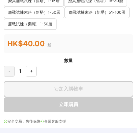
擬真鏖戰試煉（舊塔）1-15層
擬真鏖戰試煉（舊塔）16-30層
鏖戰試煉末路（新塔）1-50層
鏖戰試煉末路（新塔）51-100層
鏖戰試煉（榮耀）1-50層
HK$40.00
起
數量
1
-
+
加入購物車
立即購買
安全交易，售後保障
專業客服支援