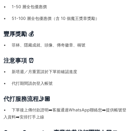
• 1-50 層全包優惠價
• 51-100 層全包優惠價（含 10 個魔王獎章獎勵）
豐厚獎勵 💰
• 菲林、隱藏成就、頭像、傳奇徽章、稱號
注意事項 ⏰
• 新塔週／月重置請於下單前確認進度
• 代打期間請勿登入帳號
代打服務流程🤳🏼
• 下單後上傳付款證明➡️客服通過WhatsApp聯絡您➡️提供帳號登
入資料➡️安排打手上線