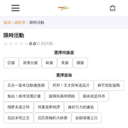
返回
絕區零
限時活動
限時活動
☆☆☆☆☆
★★★★★
0.0
(0 則評價)
選擇伺服器
亞服
港澳台服
歐服
美服
國服
選擇規格
五合一版本活動優惠價
邦邦！天才與奇迹晶片
鋒芒契影協戰
集結！模考逆襲計畫
跛脚烏鴉奇聞錄
藝術就是邦布
殘夢未盡之時
仲夏遊夢綺譚
緣於引力的邂逅
花語未明之言
厄匹斯極釣大師賽
如願璀璨之日