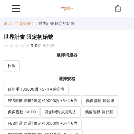
返回
世界計畫！
世界計畫 限定初始號
世界計畫 限定初始號
🔥 熱銷
☆☆☆☆☆
★★★★★
0.0
(0 則評價)
選擇伺服器
日服
選擇規格
僅新手 103000鑽 +5×4★確定券
FES隨機 隨機1限定+10000鑽 +5×4★券
偶像聯動 鏡音連
偶像聯動 KAITO
偶像聯動 東雲彰人
偶像聯動 神代類
FES自選 自選1限定+10000鑽 +5×4★券