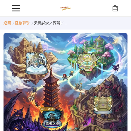
返回
怪物彈珠
天魔試煉／深淵／霸者之塔／沙宮