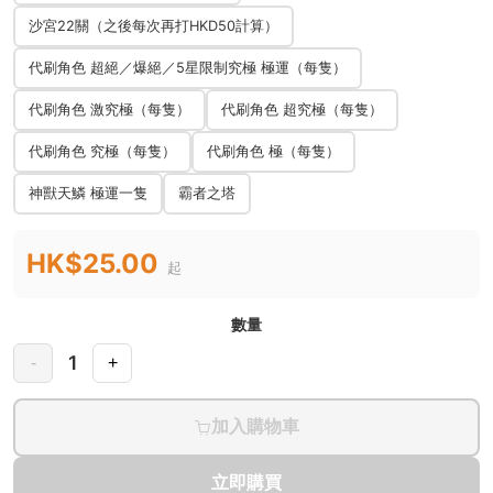
沙宮22關（之後每次再打HKD50計算）
代刷角色 超絕／爆絕／5星限制究極 極運（每隻）
代刷角色 激究極（每隻）
代刷角色 超究極（每隻）
代刷角色 究極（每隻）
代刷角色 極（每隻）
神獸天鱗 極運一隻
霸者之塔
HK$25.00
起
數量
1
-
+
加入購物車
立即購買