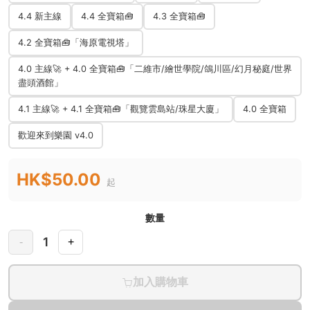
4.4 新主線
4.4 全寶箱🧰
4.3 全寶箱🧰
4.2 全寶箱🧰「海原電視塔」
4.0 主線🚀 + 4.0 全寶箱🧰「二維市/繪世學院/鴿川區/幻月秘庭/世界
盡頭酒館」
4.1 主線🚀 + 4.1 全寶箱🧰「觀覽雲島站/珠星大廈」
4.0 全寶箱
歡迎來到樂園 v4.0
HK$50.00
起
數量
1
-
+
加入購物車