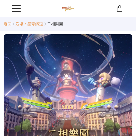
返回
崩壞：星穹鐵道
二相樂園