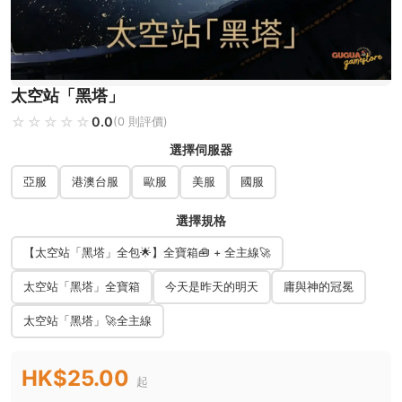
太空站「黑塔」
☆☆☆☆☆
★★★★★
0.0
(0 則評價)
選擇伺服器
亞服
港澳台服
歐服
美服
國服
選擇規格
【太空站「黑塔」全包🌟】全寶箱🧰 + 全主線🚀
太空站「黑塔」全寶箱
今天是昨天的明天
庸與神的冠冕
太空站「黑塔」🚀全主線
HK$25.00
起