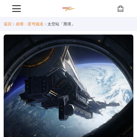
返回
崩壞：星穹鐵道
太空站「黑塔」