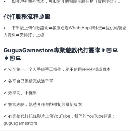
• 如客戶有額外需求，可加購其他相關主線任務（費用另計）。
代打服務流程🤳🏼
• 下單後上傳付款證明➡️客服通過WhatsApp聯絡您➡️提供帳號登
入資料➡️安排打手上線
GuguaGamestore專業遊戲代打團隊👨🏻‍💻
👩🏻‍💻
✔ 安全第一、全人手純手工操作，絕不使用任何外掛或腳本
✔ 各平台已累積完成過千單
✔ 效率高、不拖單
✔ 豐富經驗，熟悉各種遊戲機制與最新版本
✔ 有完整代打紀錄影片上傳YouTube，我們的YouTube頻道：
guguagamestore