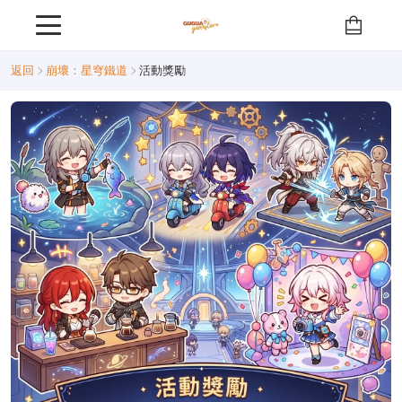
返回
崩壞：星穹鐵道
活動獎勵