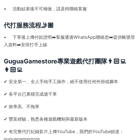
• 活動結束後不可補做，請及時聯絡客服
代打服務流程🤳🏼
• 下單後上傳付款證明➡️客服通過WhatsApp聯絡您➡️提供帳號登
入資料➡️安排打手上線
GuguaGamestore專業遊戲代打團隊👨🏻‍💻
👩🏻‍💻
✔ 安全第一、全人手純手工操作，絕不使用任何外掛或腳本
✔ 各平台已累積完成過千單
✔ 效率高、不拖單
✔ 豐富經驗，熟悉各種遊戲機制與最新版本
✔ 有完整代打紀錄影片上傳YouTube，我們的YouTube頻道：
guguagamestore