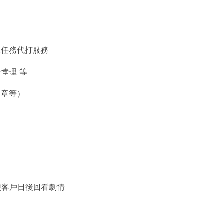
說任務代打服務
悖理 等
之章等）
便客戶日後回看劇情