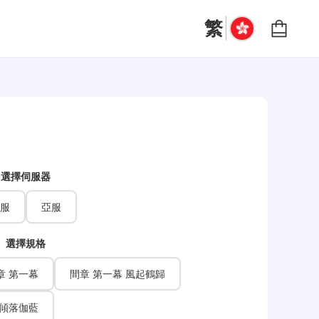
|
繁
選擇伺服器
服
亞服
選擇規格
章 第一幕
間章 第一幕 風起鶴歸
 傾落伽藍