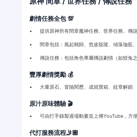
原神 間章 / 世界任務 / 傳說任務
劇情任務全包 💯
• 提供原神所有間章魔神任務、世界任務、傳
• 間章包括：風起鶴歸、危途疑蹤、傾落伽藍、
• 傳說任務：包括角色專屬傳說劇情（如狡兔
豐厚劇情獎勵 💰
• 大量原石、冒險閱歷、成就寶箱、紋章解鎖
原汁原味體驗 🎬
• 可由打手錄製過場動畫並上傳YouTube，方
代打服務流程🤳🏼