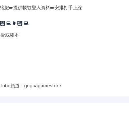
聯絡您➡️提供帳號登入資料➡️安排打手上線
👩🏻‍💻
外掛或腳本
Tube頻道：
guguagamestore