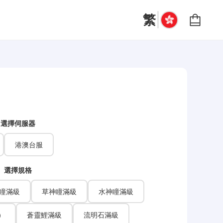
|
繁
選擇伺服器
港澳台服
選擇規格
瞳滿級
草神瞳滿級
水神瞳滿級
）
蒼靈鯉滿級
流明石滿級