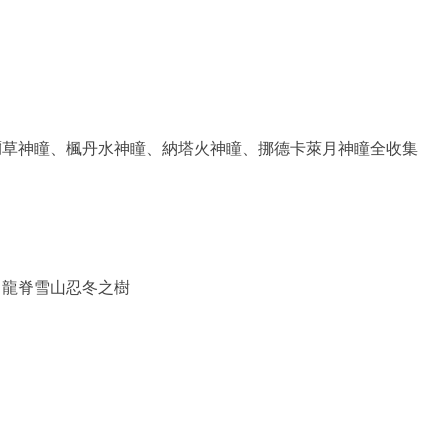
彌草神瞳、楓丹水神瞳、納塔火神瞳、挪德卡萊月神瞳全收集
、龍脊雪山忍冬之樹