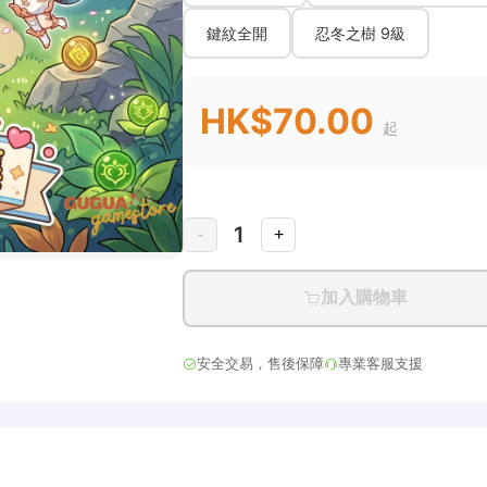
鍵紋全開
忍冬之樹 9級
HK$70.00
起
1
-
+
加入購物車
安全交易，售後保障
專業客服支援