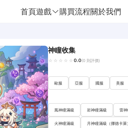
首頁
遊戲
購買流程
關於我們
神瞳收集
0.0
☆☆☆☆☆
★★★★★
(0 則評價)
歐服
亞服
國服
美服
風神瞳滿級
岩神瞳滿級
雷神
火神瞳滿級
月神瞳滿級（挪德卡萊