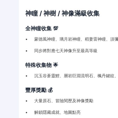
神瞳 / 神樹 / 神像滿級收集
全神瞳收集 💯
• 蒙德風神瞳、璃月岩神瞳、稻妻雷神瞳、須
• 同步將對應七天神像升至最高等級
特殊收集物 🌟
• 沉玉谷蒼靈鯉、層岩巨淵流明石、楓丹鍵紋
豐厚獎勵 💰
• 大量原石、冒險閱歷及神像獎勵
• 解鎖隱藏成就、地圖點亮