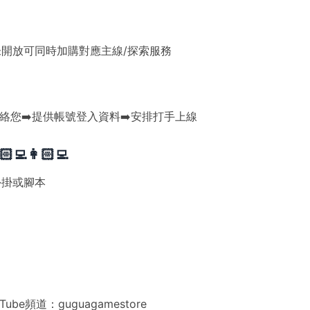
開放可同時加購對應主線/探索服務
聯絡您➡️提供帳號登入資料➡️安排打手上線
👩🏻‍💻
外掛或腳本
Tube頻道：
guguagamestore