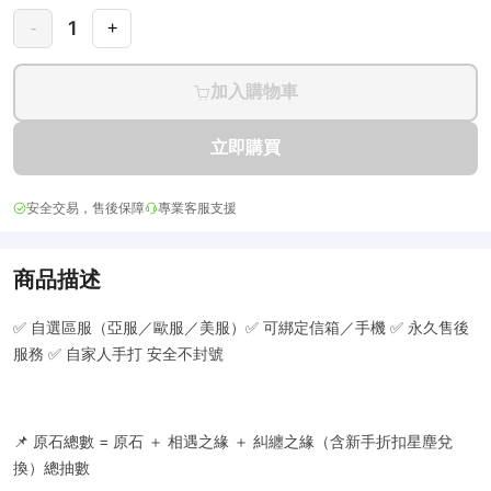
1
-
+
加入購物車
立即購買
安全交易，售後保障
專業客服支援
商品描述
✅ 自選區服（亞服／歐服／美服）✅ 可綁定信箱／手機 ✅ 永久售後
服務 ✅ 自家人手打 安全不封號
📌 原石總數 = 原石 ＋ 相遇之緣 ＋ 糾纏之緣（含新手折扣星塵兌
換）總抽數