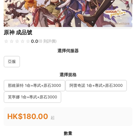
原神 成品號
☆☆☆☆☆
★★★★★
0.0
(0 則評價)
選擇伺服器
亞服
選擇規格
那維萊特 1命+專武+原石3000
阿蕾奇諾 1命+專武+原石3000
芙寧娜 1命+專武+原石3000
HK$180.00
起
數量