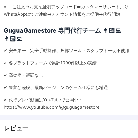
• ご注文→お支払証明アップロード➡️カスタマーサポートより
WhatsAppにてご連絡➡️アカウント情報をご提供➡️代行開始
GuguaGamestore 専門代行チーム 👨🏻‍💻
👩🏻‍💻
✔ 安全第一、完全手動操作、外部ツール・スクリプト一切不使用
✔ 各プラットフォームで累計1000件以上の実績
✔ 高効率・遅延なし
✔ 豊富な経験、最新バージョンのゲーム仕様にも精通
✔ 代行プレイ動画はYouTubeで公開中：
https://www.youtube.com/@guguagamestore
レビュー