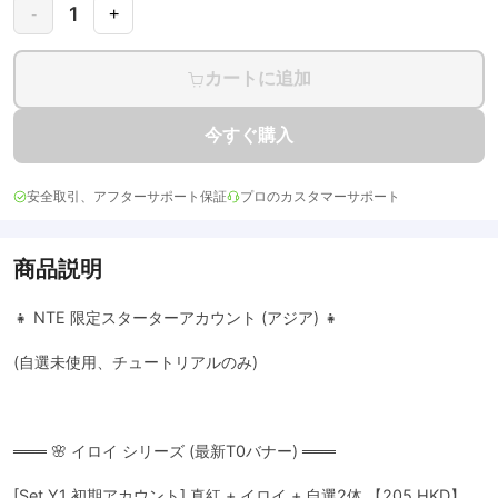
1
-
+
カートに追加
今すぐ購入
安全取引、アフターサポート保証
プロのカスタマーサポート
商品説明
👧 NTE 限定スターターアカウント (アジア) 👧
(自選未使用、チュートリアルのみ)
═══ 🌸 イロイ シリーズ (最新T0バナー) ═══
[Set Y1 初期アカウント] 真紅 + イロイ + 自選2体 【205 HKD】