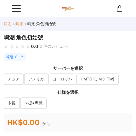
戻る
鳴潮
鳴潮 角色初始號
鳴潮 角色初始號
☆☆☆☆☆
★★★★★
0.0
(0 件のレビュー)
等級: 8-12
サーバーを選択
アジア
アメリカ
ヨーロッパ
HMT(HK, MO, TW)
仕様を選択
卡提
卡提+專武
HK$0.00
から