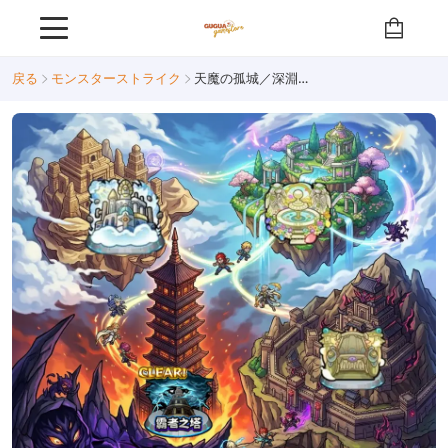
戻る
モンスターストライク
天魔の孤城／深淵／覇者の塔／砂宮