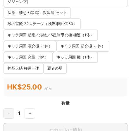
ジジャンプ）
深淵－禁忌の獄 獄＋獄深淵 セット
砂の宮殿 22ステージ（以降1回HKD50）
キャラ周回 超絶／爆絶／5星制限究極 極運（1体）
キャラ周回 激究極（1体）
キャラ周回 超究極（1体）
キャラ周回 究極（1体）
キャラ周回 極（1体）
神獣天鱗 極運一体
覇者の塔
HK$25.00
から
数量
1
-
+
カートに追加