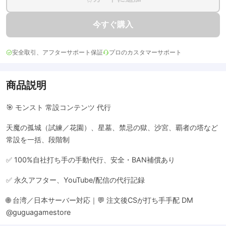
今すぐ購入
安全取引、アフターサポート保証
プロのカスタマーサポート
商品説明
🎯 モンスト 常設コンテンツ 代行
天魔の孤城（試練／花園）、星墓、禁忌の獄、沙宮、覇者の塔など
常設を一括、段階制
✅ 100%自社打ち手の手動代行、安全・BAN補償あり
✅ 永久アフター、YouTube/配信の代行記録
🌐 台湾／日本サーバー対応｜💬 注文後CSが打ち手手配 DM
@guguagamestore