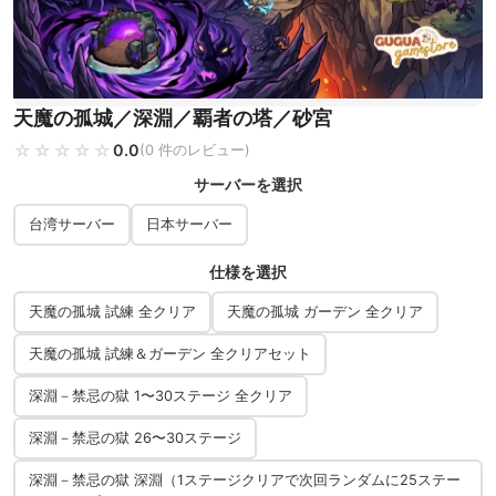
天魔の孤城／深淵／覇者の塔／砂宮
☆☆☆☆☆
★★★★★
0.0
(0 件のレビュー)
サーバーを選択
台湾サーバー
日本サーバー
仕様を選択
天魔の孤城 試練 全クリア
天魔の孤城 ガーデン 全クリア
天魔の孤城 試練＆ガーデン 全クリアセット
深淵－禁忌の獄 1〜30ステージ 全クリア
深淵－禁忌の獄 26〜30ステージ
深淵－禁忌の獄 深淵（1ステージクリアで次回ランダムに25ステー