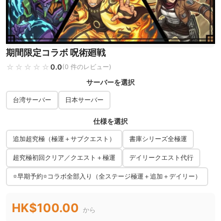
期間限定コラボ 呪術廻戦
☆☆☆☆☆
★★★★★
0.0
(0 件のレビュー)
サーバーを選択
台湾サーバー
日本サーバー
仕様を選択
追加超究極（極運＋サブクエスト）
書庫シリーズ全極運
超究極初回クリア／クエスト＋極運
デイリークエスト代行
⭐早期予約⭐コラボ全部入り（全ステージ極運＋追加＋デイリー）
HK$100.00
から