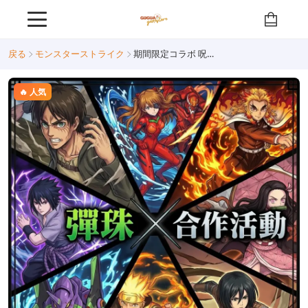
戻る
モンスターストライク
期間限定コラボ 呪術廻戦
🔥 人気