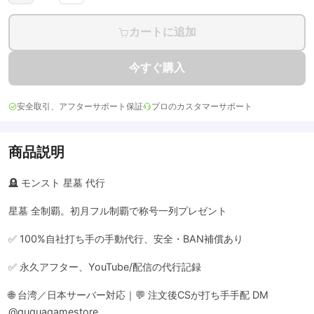
カートに追加
今すぐ購入
安全取引、アフターサポート保証
プロのカスタマーサポート
商品説明
🪦 モンスト 星墓 代行
星墓 全制覇。初月フル制覇で称号一列プレゼント
✅ 100%自社打ち手の手動代行、安全・BAN補償あり
✅ 永久アフター、YouTube/配信の代行記録
🌐 台湾／日本サーバー対応｜💬 注文後CSが打ち手手配 DM
@guguagamestore