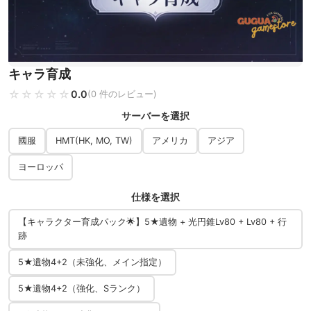
キャラ育成
☆☆☆☆☆
★★★★★
0.0
(0 件のレビュー)
サーバーを選択
國服
HMT(HK, MO, TW)
アメリカ
アジア
ヨーロッパ
仕様を選択
【キャラクター育成パック🌟】5★遺物 + 光円錐Lv80 + Lv80 + 行
跡
5★遺物4+2（未強化、メイン指定）
5★遺物4+2（強化、Sランク）