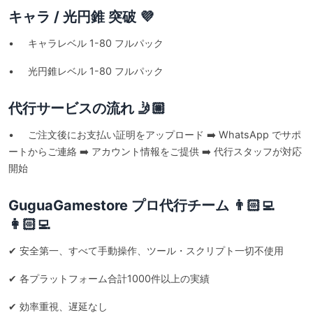
キャラ / 光円錐 突破 💜
• キャラレベル 1-80 フルパック
• 光円錐レベル 1-80 フルパック
代行サービスの流れ 🤳🏼
• ご注文後にお支払い証明をアップロード ➡️ WhatsApp でサポ
ートからご連絡 ➡️ アカウント情報をご提供 ➡️ 代行スタッフが対応
開始
GuguaGamestore プロ代行チーム 👨🏻‍💻
👩🏻‍💻
✔ 安全第一、すべて手動操作、ツール・スクリプト一切不使用
✔ 各プラットフォーム合計1000件以上の実績
✔ 効率重視、遅延なし