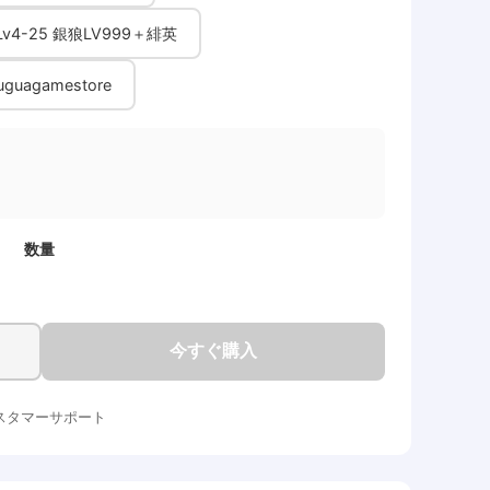
Lv4-25 銀狼LV999＋緋英
agamestore
数量
今すぐ購入
スタマーサポート