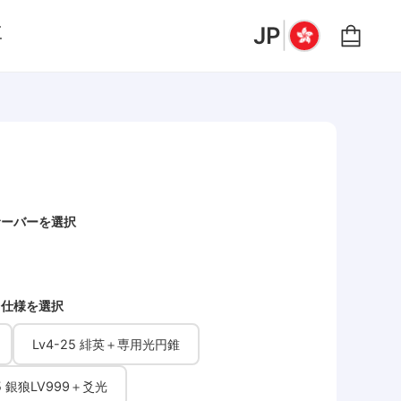
|
要
JP
サーバーを選択
仕様を選択
Lv4-25 緋英＋専用光円錐
25 銀狼LV999＋爻光