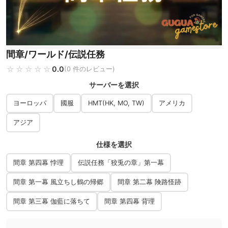
間章/ワールド/伝説任務
☆☆☆☆☆
★★★★★
0.0
(0 件のレビュー)
サーバーを選択
ヨーロッパ
國服
HMT(HK, MO, TW)
アメリカ
アジア
仕様を選択
間章 第四幕 悖理
伝説任務「狡兎の章」第一幕
間章 第一幕 風立ちし鶴の帰郷
間章 第二幕 険路怪跡
間章 第三幕 伽藍に落ちて
間章 第四幕 背理