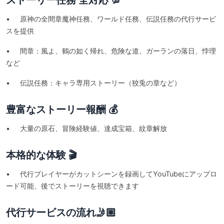
ストーリー任務 全対応 💯
• 原神の全間章魔神任務、ワールド任務、伝説任務の代行サービ
スを提供
• 間章：風よ、鶴の如く帰れ、危険な道、ガーランの落日、悖理
など
• 伝説任務：キャラ専用ストーリー（狡兎の章など）
豊富なストーリー報酬 💰
• 大量の原石、冒険経験値、達成宝箱、紋章解放
本格的な体験 🎬
• 代行プレイヤーがカットシーンを録画してYouTubeにアップロ
ード可能、後でストーリーを視聴できます
代行サービスの流れ🤳🏼