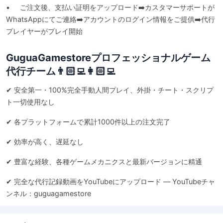
• ご注文後、支払い証明をアップロード➡️カスタマーサポートが
WhatsAppにてご連絡➡️アカウントのログイン情報をご提供➡️代行
プレイヤーがプレイ開始
GuguaGamestoreプロフェッショナルゲーム
代行チーム👨🏻‍💻👩🏻‍💻
✔ 安全第一・100%完全手動人間プレイ、外掛・チート・スクリプ
ト一切使用なし
✔ 各プラットフォームで累計1000件以上の注文完了
✔ 効率が高く、遅延なし
✔ 豊富な経験、各種ゲームメカニクスと最新バージョンに精通
✔ 完全な代行記録動画をYouTubeにアップロード — YouTubeチャ
ンネル：
guguagamestore