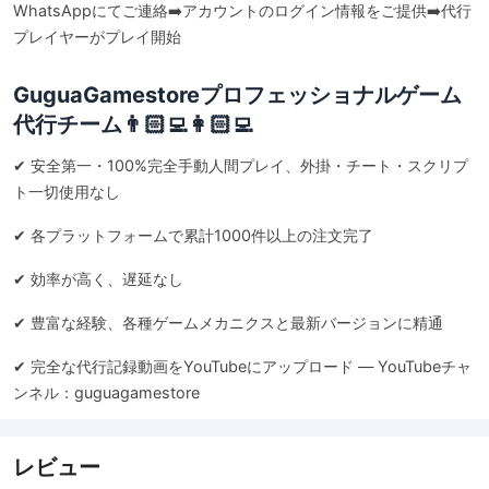
WhatsAppにてご連絡➡️アカウントのログイン情報をご提供➡️代行
プレイヤーがプレイ開始
GuguaGamestoreプロフェッショナルゲーム
代行チーム👨🏻‍💻👩🏻‍💻
✔ 安全第一・100%完全手動人間プレイ、外掛・チート・スクリプ
ト一切使用なし
✔ 各プラットフォームで累計1000件以上の注文完了
✔ 効率が高く、遅延なし
✔ 豊富な経験、各種ゲームメカニクスと最新バージョンに精通
✔ 完全な代行記録動画をYouTubeにアップロード — YouTubeチャ
ンネル：
guguagamestore
レビュー