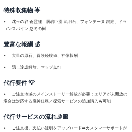
特殊収集物 🌟
• 沈玉の谷 蒼霊鯉、層岩巨淵 流明石、フォンテーヌ 鍵紋、ドラ
ゴンスパイン 忍冬の樹
豊富な報酬 💰
• 大量の原石、冒険経験値、神像報酬
• 隠し達成解放、マップ点灯
代行要件 💡
• ご注文地域のメインストーリー解放が必要；エリアが未開放の
場合は対応する魔神任務／探索サービスの追加購入も可能
代行サービスの流れ🤳🏼
• ご注文後、支払い証明をアップロード➡️カスタマーサポートが