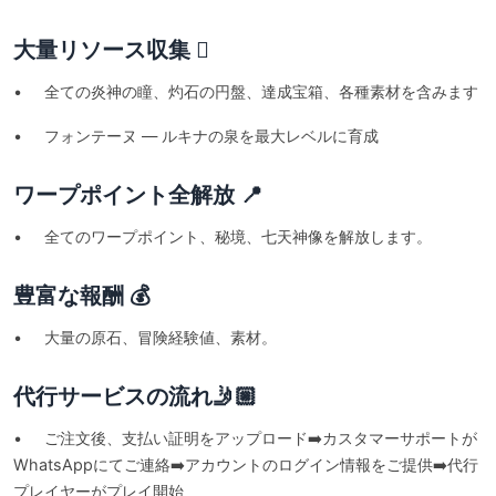
大量リソース収集 🪏
• 全ての炎神の瞳、灼石の円盤、達成宝箱、各種素材を含みます
• フォンテーヌ — ルキナの泉を最大レベルに育成
ワープポイント全解放 📍
• 全てのワープポイント、秘境、七天神像を解放します。
豊富な報酬 💰
• 大量の原石、冒険経験値、素材。
代行サービスの流れ🤳🏼
• ご注文後、支払い証明をアップロード➡️カスタマーサポートが
WhatsAppにてご連絡➡️アカウントのログイン情報をご提供➡️代行
プレイヤーがプレイ開始