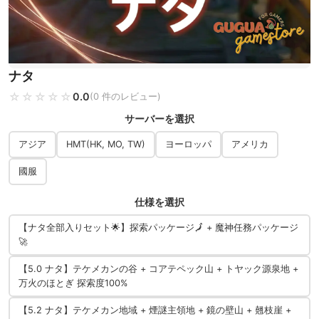
ナタ
☆☆☆☆☆
★★★★★
0.0
(0 件のレビュー)
サーバーを選択
アジア
HMT(HK, MO, TW)
ヨーロッパ
アメリカ
國服
仕様を選択
【ナタ全部入りセット🌟】探索パッケージ🗾 + 魔神任務パッケージ
🚀
【5.0 ナタ】テケメカンの谷 + コアテペック山 + トヤック源泉地 +
万火のほとぎ 探索度100%
【5.2 ナタ】テケメカン地域 + 煙謎主領地 + 鏡の壁山 + 翹枝崖 +