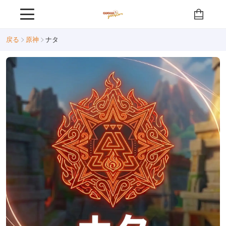
戻る
原神
ナタ