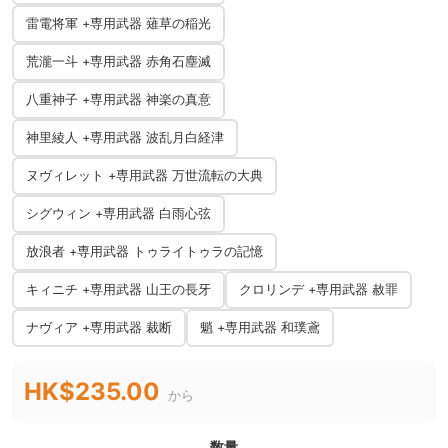
雷電将軍 +専用武器 薙草の稲光
荒瀧一斗 +専用武器 赤角石塵滅
八重神子 +専用武器 神楽の真意
神里綾人 +専用武器 波乱月白経津
ヌヴィレット +専用武器 万世流転の大典
シグウィン +専用武器 白雨心弦
放浪者 +専用武器 トゥライトゥラの記憶
キィニチ +専用武器 山王の長牙
クロリンデ +専用武器 赦罪
ナヴィア +専用武器 裁断
魈 +専用武器 和璞鳶
HK$235.00
から
数量