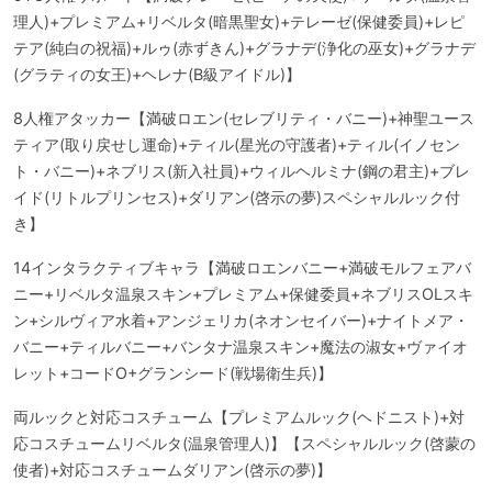
理人)+プレミアム+リベルタ(暗黒聖女)+テレーゼ(保健委員)+レピ
テア(純白の祝福)+ルゥ(赤ずきん)+グラナデ(浄化の巫女)+グラナデ
(グラティの女王)+ヘレナ(B級アイドル)】
8人権アタッカー【満破ロエン(セレブリティ・バニー)+神聖ユース
ティア(取り戻せし運命)+ティル(星光の守護者)+ティル(イノセン
ト・バニー)+ネブリス(新入社員)+ウィルヘルミナ(鋼の君主)+ブレ
イド(リトルプリンセス)+ダリアン(啓示の夢)スペシャルルック付
き】
14インタラクティブキャラ【満破ロエンバニー+満破モルフェアバ
ニー+リベルタ温泉スキン+プレミアム+保健委員+ネブリスOLスキ
ン+シルヴィア水着+アンジェリカ(ネオンセイバー)+ナイトメア・
バニー+ティルバニー+バンタナ温泉スキン+魔法の淑女+ヴァイオ
レット+コードO+グランシード(戦場衛生兵)】
両ルックと対応コスチューム【プレミアムルック(ヘドニスト)+対
応コスチュームリベルタ(温泉管理人)】【スペシャルルック(啓蒙の
使者)+対応コスチュームダリアン(啓示の夢)】