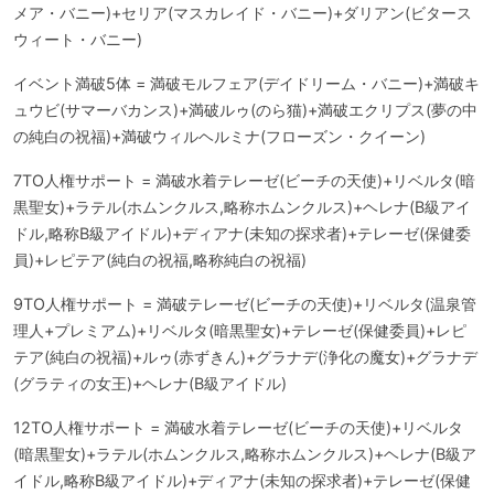
メア・バニー)+セリア(マスカレイド・バニー)+ダリアン(ビタース
ウィート・バニー)
イベント満破5体 = 満破モルフェア(デイドリーム・バニー)+満破キ
ュウビ(サマーバカンス)+満破ルゥ(のら猫)+満破エクリプス(夢の中
の純白の祝福)+満破ウィルヘルミナ(フローズン・クイーン)
7TO人権サポート = 満破水着テレーゼ(ビーチの天使)+リベルタ(暗
黒聖女)+ラテル(ホムンクルス,略称ホムンクルス)+ヘレナ(B級アイ
ドル,略称B級アイドル)+ディアナ(未知の探求者)+テレーゼ(保健委
員)+レピテア(純白の祝福,略称純白の祝福)
9TO人権サポート = 満破テレーゼ(ビーチの天使)+リベルタ(温泉管
理人+プレミアム)+リベルタ(暗黒聖女)+テレーゼ(保健委員)+レピ
テア(純白の祝福)+ルゥ(赤ずきん)+グラナデ(浄化の魔女)+グラナデ
(グラティの女王)+ヘレナ(B級アイドル)
12TO人権サポート = 満破水着テレーゼ(ビーチの天使)+リベルタ
(暗黒聖女)+ラテル(ホムンクルス,略称ホムンクルス)+ヘレナ(B級ア
イドル,略称B級アイドル)+ディアナ(未知の探求者)+テレーゼ(保健