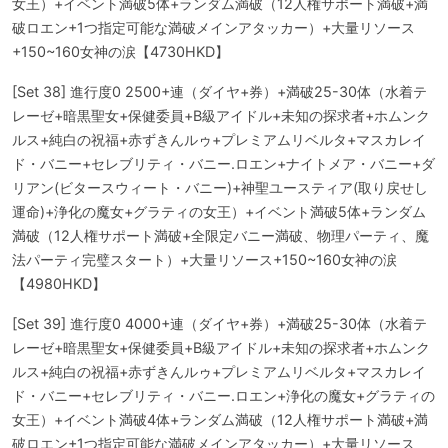
女王）+イベント満破5体+ランダム満破（12人権サポート満破+満
破ロエン+1つ指定可能な満破メインアタッカー）+大量リソース
+150~160女神の涙【4730HKD】
[Set 38] 進行度0 2500+連（ダイヤ+券）+満破25-30体（水着テ
レーゼ+暗黒聖女+保健委員+B級アイドル+未知の探求者+ホムンク
ルス+純白の祝福+赤ずきんルゥ+プレミアムリベルタ+マスカレイ
ド・バニー+セレブリティ・バニー.ロエン+ナイトメア・バニー+ダ
リアン(ビタースウィート・バニー)+神聖ユースティア(取り戻せし
運命)+浄化の魔女+グラティの女王）+イベント満破5体+ランダム
満破（12人権サポート満破+全限定バニー満破、物理パーティ、魔
法パーティ完璧スタート）+大量リソース+150~160女神の涙
【4980HKD】
[Set 39] 進行度0 4000+連（ダイヤ+券）+満破25-30体（水着テ
レーゼ+暗黒聖女+保健委員+B級アイドル+未知の探求者+ホムンク
ルス+純白の祝福+赤ずきんルゥ+プレミアムリベルタ+マスカレイ
ド・バニー+セレブリティ・バニー.ロエン+浄化の魔女+グラティの
女王）+イベント満破4体+ランダム満破（12人権サポート満破+満
破ロエン+1つ指定可能な満破メインアタッカー）+大量リソース