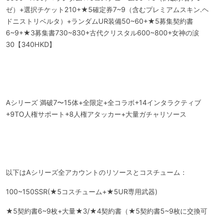
ゼ）+選択チケット210+★5確定券7~9（含むプレミアムスキン.ヘ
ドニストリベルタ）+ランダムUR装備50~60+★5募集契約書
6~9+★3募集書730~830+古代クリスタル600~800+女神の涙
30【340HKD】
Aシリーズ 満破7〜15体+全限定+全コラボ+14インタラクティブ
+9TO人権サポート+8人権アタッカー+大量ガチャリソース
以下はAシリーズ全アカウントのリソースとコスチューム：
100~150SSR(★5コスチューム+★5UR専用武器)
★5契約書6~9枚+大量★3/★4契約書（★5契約書5~9枚に交換可