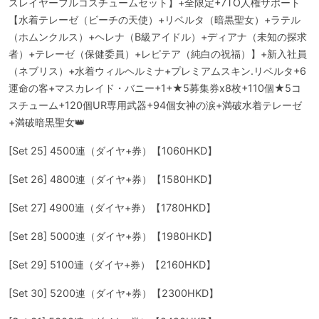
スレイヤーフルコスチュームセット】+全限定+7TO人権サポート
【水着テレーゼ（ビーチの天使）+リベルタ（暗黒聖女）+ラテル
（ホムンクルス）+ヘレナ（B級アイドル）+ディアナ（未知の探求
者）+テレーゼ（保健委員）+レピテア（純白の祝福）】+新入社員
（ネブリス）+水着ウィルヘルミナ+プレミアムスキン.リベルタ+6
運命の客+マスカレイド・バニー+1+★5募集券x8枚+110個★5コ
スチューム+120個UR専用武器+94個女神の涙+満破水着テレーゼ
+満破暗黒聖女👑
[Set 25] 4500連（ダイヤ+券）【1060HKD】
[Set 26] 4800連（ダイヤ+券）【1580HKD】
[Set 27] 4900連（ダイヤ+券）【1780HKD】
[Set 28] 5000連（ダイヤ+券）【1980HKD】
[Set 29] 5100連（ダイヤ+券）【2160HKD】
[Set 30] 5200連（ダイヤ+券）【2300HKD】