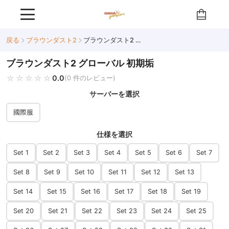
戻る
ブラウンダスト2
ブラウンダスト2 グローバル 初期垢
ブラウンダスト2 グローバル 初期垢
☆☆☆☆☆
★★★★★
0.0
(0 件のレビュー)
サーバーを選択
國際服
仕様を選択
Set 1
Set 2
Set 3
Set 4
Set 5
Set 6
Set 7
Set 8
Set 9
Set 10
Set 11
Set 12
Set 13
Set 14
Set 15
Set 16
Set 17
Set 18
Set 19
Set 20
Set 21
Set 22
Set 23
Set 24
Set 25