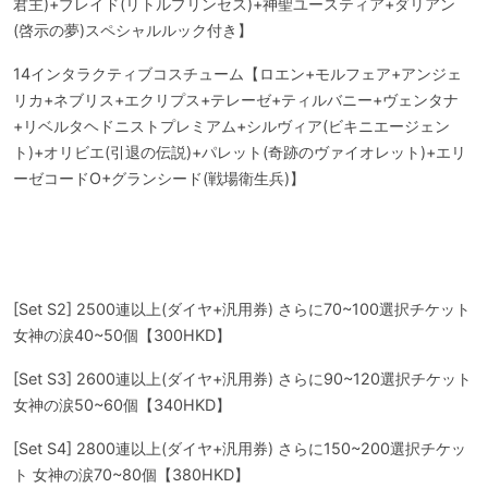
君主)+ブレイド(リトルプリンセス)+神聖ユースティア+ダリアン
(啓示の夢)スペシャルルック付き】
14インタラクティブコスチューム【ロエン+モルフェア+アンジェ
リカ+ネブリス+エクリプス+テレーゼ+ティルバニー+ヴェンタナ
+リベルタヘドニストプレミアム+シルヴィア(ビキニエージェン
ト)+オリビエ(引退の伝説)+パレット(奇跡のヴァイオレット)+エリ
ーゼコードO+グランシード(戦場衛生兵)】
[Set S2] 2500連以上(ダイヤ+汎用券) さらに70~100選択チケット
女神の涙40~50個【300HKD】
[Set S3] 2600連以上(ダイヤ+汎用券) さらに90~120選択チケット
女神の涙50~60個【340HKD】
[Set S4] 2800連以上(ダイヤ+汎用券) さらに150~200選択チケッ
ト 女神の涙70~80個【380HKD】