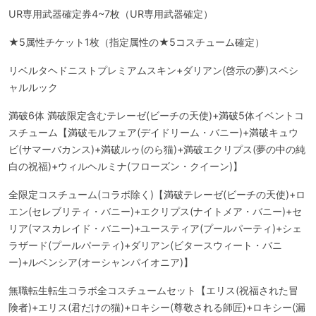
UR専用武器確定券4~7枚（UR専用武器確定）
★5属性チケット1枚（指定属性の★5コスチューム確定）
リベルタヘドニストプレミアムスキン+ダリアン(啓示の夢)スペシ
ャルルック
満破6体 満破限定含むテレーゼ(ビーチの天使)+満破5体イベントコ
スチューム【満破モルフェア(デイドリーム・バニー)+満破キュウ
ビ(サマーバカンス)+満破ルゥ(のら猫)+満破エクリプス(夢の中の純
白の祝福)+ウィルヘルミナ(フローズン・クイーン)】
全限定コスチューム(コラボ除く)【満破テレーゼ(ビーチの天使)+ロ
エン(セレブリティ・バニー)+エクリプス(ナイトメア・バニー)+セ
リア(マスカレイド・バニー)+ユースティア(プールパーティ)+シェ
ラザード(プールパーティ)+ダリアン(ビタースウィート・バニ
ー)+ルベンシア(オーシャンパイオニア)】
無職転生転生コラボ全コスチュームセット【エリス(祝福された冒
険者)+エリス(君だけの猫)+ロキシー(尊敬される師匠)+ロキシー(漏