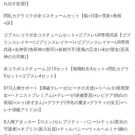
れ出す欲望)】
閃乱カグラコラボ全コスチュームセット【焔+日影+雪泉+夜桜
+詠】
ゴブスレコラボ全コスチュームセット+ゴブスレUR専用武器【ゴブ
リンスレイヤー(ゴブリンスレイヤー)+ゴブリンスレイヤーUR専用
武器+女神官(地母神の祭司)+妖精弓手(星風の乙女)+剣の聖女(至高
神の大司教)】
全コラボコスチューム 計13セット【無職転生4セット+閃乱カグラ
5セット+ゴブスレ4セット】
9TO人権サポート【満破テレーゼ(ビーチの天使)+リベルタ(暗黒聖
女+ヘドニストプレミアム)+テレーゼ(保健委員)+レピテア(純白の
祝福)+ルゥ(赤ずきん)+グラナデ(浄化の魔女+グラティの女王)+ヘ
レナ(B級アイドル)】
8人権アタッカー【ロエン(セレブリティ・バニー)+ティル(星光の
守護者)+ネブリス(新入社員)+ティルバニー+ウィルヘルミナ(鋼の