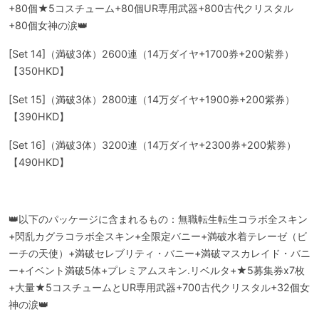
+80個★5コスチューム+80個UR専用武器+800古代クリスタル
+80個女神の涙👑
[Set 14]（満破3体）2600連（14万ダイヤ+1700券+200紫券）
【350HKD】
[Set 15]（満破3体）2800連（14万ダイヤ+1900券+200紫券）
【390HKD】
[Set 16]（満破3体）3200連（14万ダイヤ+2300券+200紫券）
【490HKD】
👑以下のパッケージに含まれるもの：無職転生転生コラボ全スキン
+閃乱カグラコラボ全スキン+全限定バニー+満破水着テレーゼ（ビ
ーチの天使）+満破セレブリティ・バニー+満破マスカレイド・バニ
ー+イベント満破5体+プレミアムスキン.リベルタ+★5募集券x7枚
+大量★5コスチュームとUR専用武器+700古代クリスタル+32個女
神の涙👑