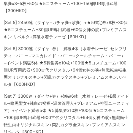
集券x3~5枚+50個★5コスチューム+100~150個UR専用武器
【300HKD】
[Set 5] 2450連（ダイヤ+ガチャ券+紫券）+★5確定券x8枚+30個
★5コスチューム+30個UR専用武器+60個女神の涙+プレミアムス
キン.リベルタ+満破水着テレーゼ【60HKD】
[Set 6] 3000連（ダイヤ+券）+満破4体（水着テレーゼ+セレブリ
ティ・バニー+マスカレイド・バニー+クールチャーム・バニー）
+イベント満破5体 ★5募集券x10枚+100個★5コスチューム+100
個UR専用武器+900古代クリスタル+94個女神の涙+無職転生転生
両オリジナルスキン+閃乱カグラ全スキン+プレミアムスキン.リベ
ルタ【600HKD】
[Set 7] 3300連（ダイヤ+券）+満破6体（水着テレーゼ+B級アイド
ル+暗黒聖女+純白の祝福+温泉管理人+プレミアム+神聖ユースティ
ア）+イベント満破5体 ★5募集券x10枚+100個★5コスチューム
+100個UR専用武器+900古代クリスタル+94個女神の涙+無職転生
転生両オリジナルスキン+閃乱カグラ全スキン+プレミアムスキン.
リベルタ【800HKD】