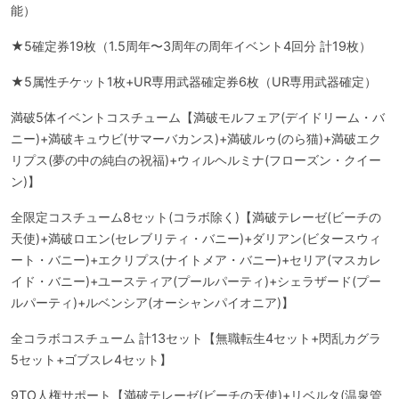
能）
★5確定券19枚（1.5周年〜3周年の周年イベント4回分 計19枚）
★5属性チケット1枚+UR専用武器確定券6枚（UR専用武器確定）
満破5体イベントコスチューム【満破モルフェア(デイドリーム・バ
ニー)+満破キュウビ(サマーバカンス)+満破ルゥ(のら猫)+満破エク
リプス(夢の中の純白の祝福)+ウィルヘルミナ(フローズン・クイー
ン)】
全限定コスチューム8セット(コラボ除く)【満破テレーゼ(ビーチの
天使)+満破ロエン(セレブリティ・バニー)+ダリアン(ビタースウィ
ート・バニー)+エクリプス(ナイトメア・バニー)+セリア(マスカレ
イド・バニー)+ユースティア(プールパーティ)+シェラザード(プー
ルパーティ)+ルベンシア(オーシャンパイオニア)】
全コラボコスチューム 計13セット【無職転生4セット+閃乱カグラ
5セット+ゴブスレ4セット】
9TO人権サポート【満破テレーゼ(ビーチの天使)+リベルタ(温泉管