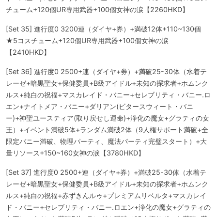
チューム+120個UR専用武器+100個女神の涙【2260HKD】
[Set 35] 進行度0 3200連（ダイヤ+券）+満破12体+110~130個
★5コスチューム+120個UR専用武器+100個女神の涙
【2410HKD】
[Set 36] 進行度0 2500+連（ダイヤ+券）+満破25-30体（水着テ
レーゼ+暗黒聖女+保健委員+B級アイドル+未知の探求者+ホムンク
ルス+純白の祝福+マスカレイド・バニー+セレブリティ・バニー.ロ
エン+ナイトメア・バニー+ダリアン(ビタースウィート・バニ
ー)+神聖ユースティア(取り戻せし運命)+浄化の魔女+グラティの女
王）+イベント満破5体+ランダム満破2体（9人権サポート満破+全
限定バニー満破、物理パーティ、魔法パーティ完璧スタート）+大
量リソース+150~160女神の涙【3780HKD】
[Set 37] 進行度0 2500+連（ダイヤ+券）+満破25-30体（水着テ
レーゼ+暗黒聖女+保健委員+B級アイドル+未知の探求者+ホムンク
ルス+純白の祝福+赤ずきんルゥ+プレミアムリベルタ+マスカレイ
ド・バニー+セレブリティ・バニー.ロエン+浄化の魔女+グラティの