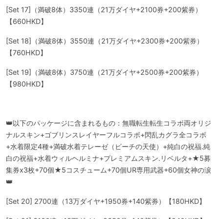
[Set 17]（満破8体）3350連（21万ダイヤ+2100券+200紫券）
【660HKD】
[Set 18]（満破8体）3550連（21万ダイヤ+2300券+200紫券）
【760HKD】
[Set 19]（満破8体）3750連（21万ダイヤ+2500券+200紫券）
【980HKD】
👑以下のパッケージに含まれるもの：無職転生転生コラボ両オリジ
ナルスキン+ゴブリンスレイヤーフルコラボ+閃乱カグラ全コラボ
+水着限定4種+満破水着テレーゼ（ビーチの天使）+純白の祝福.純
白の祝福+水着ウィルヘルミナ+プレミアムスキン.リベルタ+★5募
集券x3枚+70個★5コスチューム+70個UR専用武器+60個女神の涙
👑
[Set 20] 2700連（13万ダイヤ+1950券+140紫券）【180HKD】