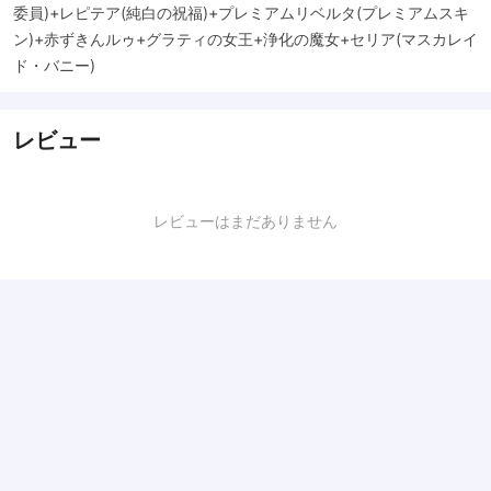
委員)+レピテア(純白の祝福)+プレミアムリベルタ(プレミアムスキ
ン)+赤ずきんルゥ+グラティの女王+浄化の魔女+セリア(マスカレイ
ド・バニー)
レビュー
レビューはまだありません