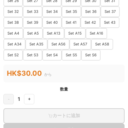
Set 26
Set 27
Set 28
Set 29
Set 30
Set 31
Set 32
Set 33
Set 34
Set 35
Set 36
Set 37
Set 38
Set 39
Set 40
Set 41
Set 42
Set 43
Set A4
Set A5
Set A13
Set A15
Set A16
Set A34
Set A35
Set A56
Set A57
Set A58
Set S2
Set S3
Set S4
Set S5
Set S6
HK$30.00
から
数量
1
-
+
カートに追加