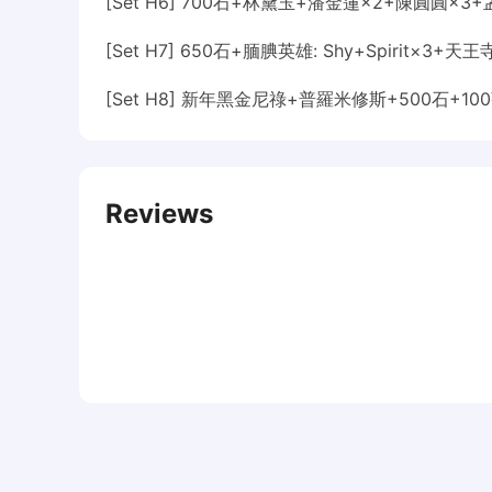
[Set H6] 700石+林黛玉+潘金蓮×2+陳圓圓×3
[Set H7] 650石+腼腆英雄: Shy+Spirit×3+
[Set H8] 新年黑金尼祿+普羅米修斯+500石+10
Reviews