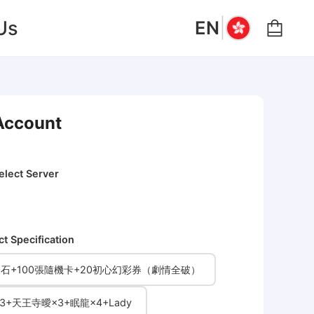
|
Us
EN
Account
elect Server
ct Specification
500石+100張隨機卡+20初心幻彩券（劇情全破）
it×3+天王寺曖×3+眠龍×4+Lady