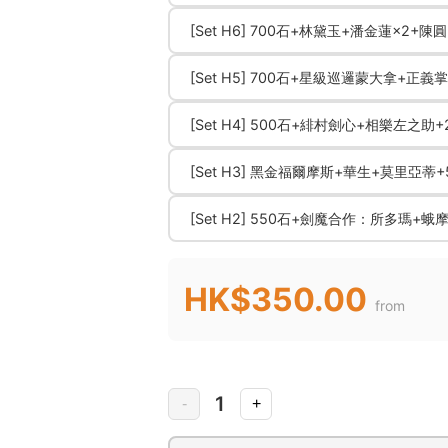
[Set H6] 700石+林黛玉+潘金蓮×2+
[Set H5] 700石+星級巡邏蒙大拿+
[Set H4] 500石+緋村劍心+相樂左之
[Set H3] 黑金福爾摩斯+華生+莫里亞
[Set H2] 550石+劍魔合作：所多瑪+蛾
HK$350.00
from
1
-
+