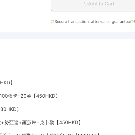
Add to Cart
Secure transaction, after-sales guarantee
0HKD】
100張卡+20券【450HKD】
380HKD】
勞拉+努亞達+羅莎琳+克卜勒【450HKD】