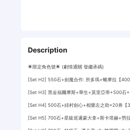
Description
🌟限定角色號🌟 (劇情通關 發繼承碼)
[Set H2] 550石+劍魔合作: 所多瑪+蛾摩拉【40
[Set H3] 黑金福爾摩斯+華生+莫里亞蒂+500石+
[Set H4] 500石+緋村劍心+相樂左之助+20券【
[Set H5] 700石+星級巡邏蒙大拿+斯卡塔赫+