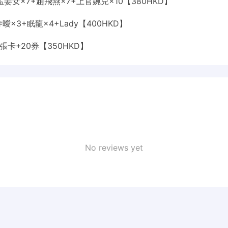
+孟姜女×7+趙飛燕×7+上官婉兒×10【380HKD】
天王寺曖×3+眠龍×4+Lady【400HKD】
0張卡+20券【350HKD】
No reviews yet