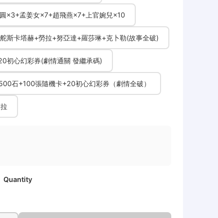
陳圓圓×3+孟姜女×7+趙飛燕×7+上官婉兒×10
正義掌舵斯卡塔赫+勞拉+努亞達+羅莎琳+克卜勒(故事全破)
助+20初心幻彩券(劇情通關 發繼承碼)
蒂+500石+100張隨機卡+20初心幻彩券（劇情全破）
摩拉
Quantity