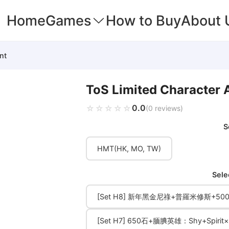
Home
Games
How to Buy
About 
nt
ToS Limited Character 
0.0
☆☆☆☆☆
★★★★★
(0 reviews)
S
HMT(HK, MO, TW)
Sele
[Set H8] 新年黑金尼祿+普羅米修斯+
[Set H7] 650石+腼腆英雄：Shy+Spir